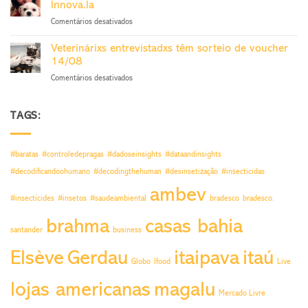
sai
Innova.la
do
27/11
em
Comentários desativados
Trabalho
Veterinária
sorteia
de
voucher
Veterinárixs entrevistadxs têm sorteio de voucher
SP
24/9
14/08
fatura
em
Comentários desativados
sorteio
Veterinárixs
por
entrevistadxs
pesquisa
têm
TAGS:
Innova.la
sorteio
de
voucher
#baratas
#controledepragas
#dadoseinsights
#dataandinsights
14/08
#decodificandoohumano
#decodingthehuman
#desinsetização
#insecticidas
ambev
#insecticides
#insetos
#saudeambiental
bradesco
bradesco.
brahma
casas bahia
santander
business
Elsève
Gerdau
itaipava
itaú
Globo
Ifood
Live
lojas americanas
magalu
Mercado Livre