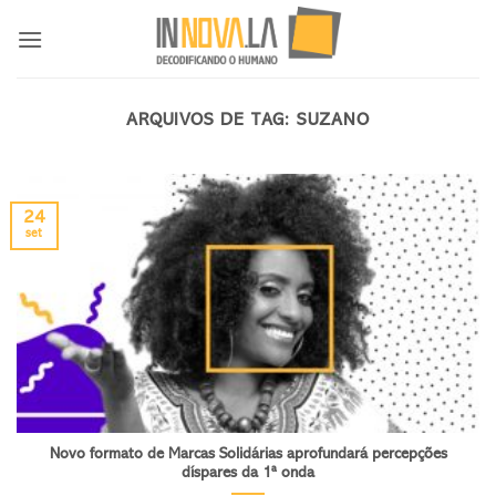
Skip
to
content
ARQUIVOS DE TAG:
SUZANO
24
set
Novo formato de Marcas Solidárias aprofundará percepções
díspares da 1ª onda