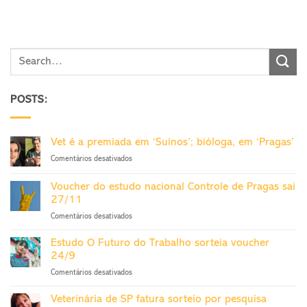
POSTS:
Vet é a premiada em ‘Suínos’; bióloga, em ‘Pragas’
em
Comentários desativados
Vet
é
Voucher do estudo nacional Controle de Pragas sai
a
27/11
premiada
em
Comentários desativados
em
Voucher
‘Suínos’;
do
bióloga,
Estudo O Futuro do Trabalho sorteia voucher
estudo
em
24/9
nacional
‘Pragas’
em
Comentários desativados
Controle
Estudo
de
O
Pragas
Veterinária de SP fatura sorteio por pesquisa
Futuro