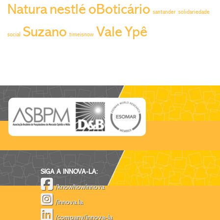
Natura
nestlé
oBoticário
santander
solidariedade
Suzano
Vale
Ypê
social
timeisnow
SIGA A INNOVA-LA:
/knowhowinnova
/innova.la
/company/innova-la