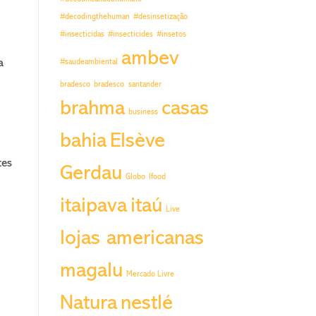
#decodingthehuman
#desinsetização
#insecticidas
#insecticides
#insetos
ambev
a
#saudeambiental
bradesco
bradesco. santander
brahma
casas
business
bahia
Elsève
tes
Gerdau
Globo
Ifood
itaipava
itaú
Live
lojas americanas
magalu
Mercado Livre
Natura
nestlé