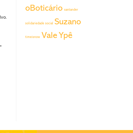
oBoticário
santander
lvo.
Suzano
solidariedade social
Vale
Ypê
timeisnow
-