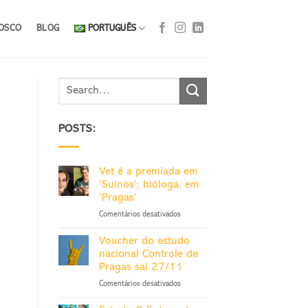
OSCO
BLOG
PORTUGUÊS
POSTS:
Vet é a premiada em
‘Suínos’; bióloga, em
‘Pragas’
em
Comentários desativados
Vet
é
Voucher do estudo
a
nacional Controle de
premiada
Pragas sai 27/11
em
em
Comentários desativados
‘Suínos’;
Voucher
bióloga,
do
em