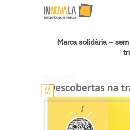
Skip
to
content
Marca solidária – se
tr
23
set