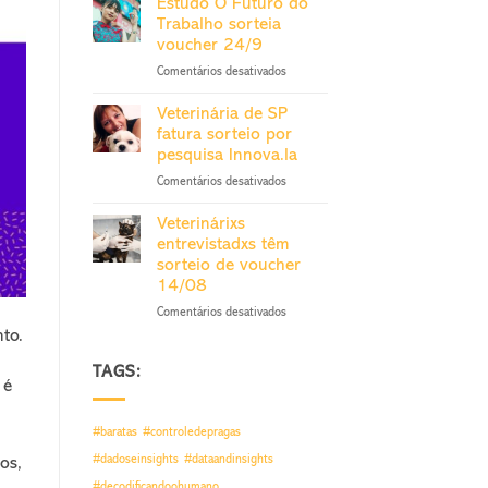
Estudo O Futuro do
estudo
‘Pragas’
Trabalho sorteia
nacional
voucher 24/9
Controle
em
Comentários desativados
de
Estudo
Pragas
O
sai
Veterinária de SP
Futuro
27/11
fatura sorteio por
do
pesquisa Innova.la
Trabalho
em
Comentários desativados
sorteia
Veterinária
voucher
de
24/9
Veterinárixs
SP
entrevistadxs têm
fatura
sorteio de voucher
sorteio
14/08
por
pesquisa
em
Comentários desativados
Innova.la
Veterinárixs
to.
entrevistadxs
têm
TAGS:
 é
sorteio
de
voucher
#baratas
#controledepragas
14/08
#dadoseinsights
#dataandinsights
os,
#decodificandoohumano