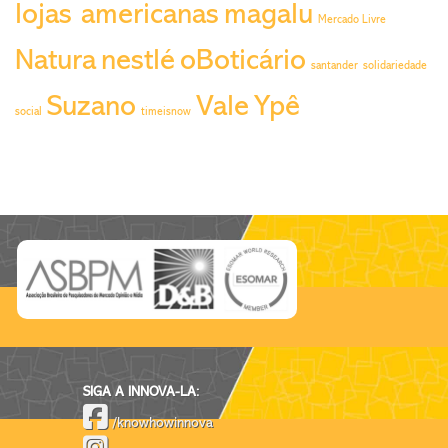
lojas americanas
magalu
Mercado Livre
Natura
nestlé
oBoticário
santander
solidariedade
Suzano
Vale
Ypê
social
timeisnow
SIGA A INNOVA-LA:
/knowhowinnova