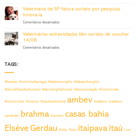
Estudo
de
O
Pragas
Veterinária de SP fatura sorteio por pesquisa
Futuro
sai
Innova.la
do
27/11
em
Comentários desativados
Trabalho
Veterinária
sorteia
de
voucher
Veterinárixs entrevistadxs têm sorteio de voucher
SP
24/9
14/08
fatura
em
Comentários desativados
sorteio
Veterinárixs
por
entrevistadxs
pesquisa
têm
TAGS:
Innova.la
sorteio
de
voucher
#baratas
#controledepragas
#dadoseinsights
#dataandinsights
14/08
#decodificandoohumano
#decodingthehuman
#desinsetização
#insecticidas
ambev
#insecticides
#insetos
#saudeambiental
bradesco
bradesco.
brahma
casas bahia
santander
business
Elsève
Gerdau
itaipava
itaú
Globo
Ifood
Live