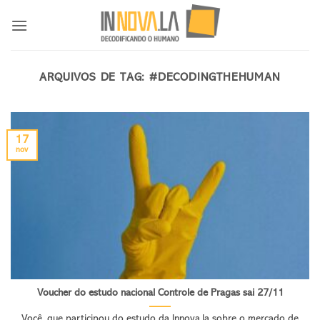
Skip
to
content
ARQUIVOS DE TAG:
#DECODINGTHEHUMAN
17
nov
Voucher do estudo nacional Controle de Pragas sai 27/11
Você, que participou do estudo da Innova.la sobre o mercado de