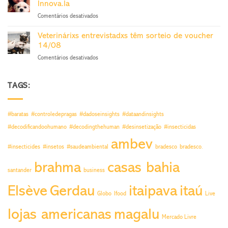
sai
Innova.la
do
27/11
em
Comentários desativados
Trabalho
Veterinária
sorteia
de
voucher
Veterinárixs entrevistadxs têm sorteio de voucher
SP
24/9
14/08
fatura
em
Comentários desativados
sorteio
Veterinárixs
por
entrevistadxs
pesquisa
têm
TAGS:
Innova.la
sorteio
de
voucher
#baratas
#controledepragas
#dadoseinsights
#dataandinsights
14/08
#decodificandoohumano
#decodingthehuman
#desinsetização
#insecticidas
ambev
#insecticides
#insetos
#saudeambiental
bradesco
bradesco.
brahma
casas bahia
santander
business
Elsève
Gerdau
itaipava
itaú
Globo
Ifood
Live
lojas americanas
magalu
Mercado Livre