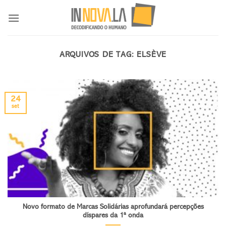
Skip
to
content
ARQUIVOS DE TAG:
ELSÈVE
24
set
Novo formato de Marcas Solidárias aprofundará percepções
díspares da 1ª onda