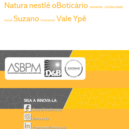
Natura
nestlé
oBoticário
santander
solidariedade
Suzano
Vale
Ypê
social
timeisnow
SIGA A INNOVA-LA:
/knowhowinnova
/innova.la
/company/innova-la