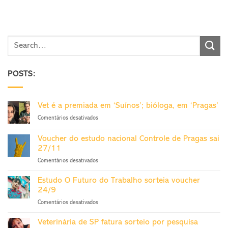
POSTS:
Vet é a premiada em ‘Suínos’; bióloga, em ‘Pragas’
em
Comentários desativados
Vet
é
Voucher do estudo nacional Controle de Pragas sai
a
27/11
premiada
em
Comentários desativados
em
Voucher
‘Suínos’;
do
bióloga,
Estudo O Futuro do Trabalho sorteia voucher
estudo
em
24/9
nacional
‘Pragas’
em
Comentários desativados
Controle
Estudo
de
O
Pragas
Veterinária de SP fatura sorteio por pesquisa
Futuro