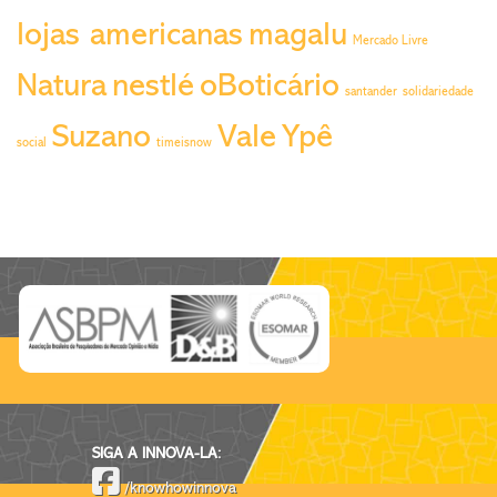
lojas americanas
magalu
Mercado Livre
Natura
nestlé
oBoticário
santander
solidariedade
Suzano
Vale
Ypê
social
timeisnow
SIGA A INNOVA-LA:
/knowhowinnova