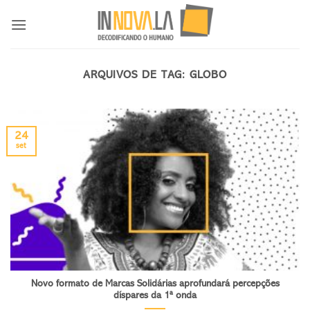
Skip
to
content
ARQUIVOS DE TAG:
GLOBO
24
set
Novo formato de Marcas Solidárias aprofundará percepções
díspares da 1ª onda