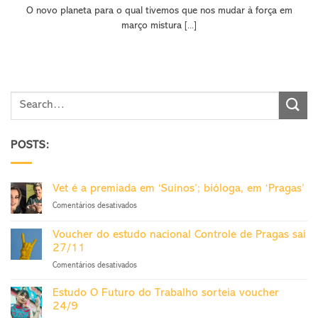
O novo planeta para o qual tivemos que nos mudar à força em
março mistura [...]
POSTS:
Vet é a premiada em ‘Suínos’; bióloga, em ‘Pragas’
em
Comentários desativados
Vet
é
Voucher do estudo nacional Controle de Pragas sai
a
27/11
premiada
em
Comentários desativados
em
Voucher
‘Suínos’;
do
bióloga,
Estudo O Futuro do Trabalho sorteia voucher
estudo
em
24/9
nacional
‘Pragas’