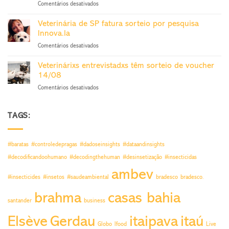
em
Comentários desativados
Controle
Estudo
de
O
Pragas
Veterinária de SP fatura sorteio por pesquisa
Futuro
sai
Innova.la
do
27/11
em
Comentários desativados
Trabalho
Veterinária
sorteia
de
voucher
Veterinárixs entrevistadxs têm sorteio de voucher
SP
24/9
14/08
fatura
em
Comentários desativados
sorteio
Veterinárixs
por
entrevistadxs
pesquisa
têm
TAGS:
Innova.la
sorteio
de
voucher
#baratas
#controledepragas
#dadoseinsights
#dataandinsights
14/08
#decodificandoohumano
#decodingthehuman
#desinsetização
#insecticidas
ambev
#insecticides
#insetos
#saudeambiental
bradesco
bradesco.
brahma
casas bahia
santander
business
Elsève
Gerdau
itaipava
itaú
Globo
Ifood
Live