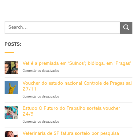
POSTS:
Vet é a premiada em ‘Suínos’; bióloga, em ‘Pragas’
em
Comentários desativados
Vet
é
Voucher do estudo nacional Controle de Pragas sai
a
27/11
premiada
em
Comentários desativados
em
Voucher
‘Suínos’;
do
bióloga,
Estudo O Futuro do Trabalho sorteia voucher
estudo
em
24/9
nacional
‘Pragas’
em
Comentários desativados
Controle
Estudo
de
O
Pragas
Veterinária de SP fatura sorteio por pesquisa
Futuro