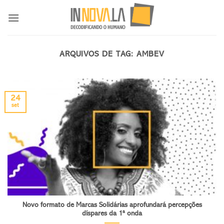
Skip
to
content
ARQUIVOS DE TAG:
AMBEV
24
set
Novo formato de Marcas Solidárias aprofundará percepções
díspares da 1ª onda