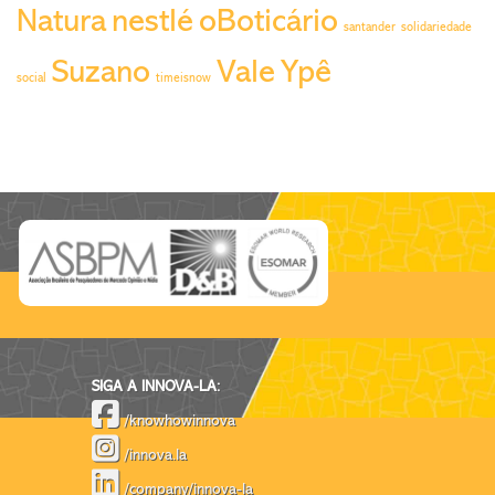
Natura
nestlé
oBoticário
santander
solidariedade
Suzano
Vale
Ypê
social
timeisnow
SIGA A INNOVA-LA:
/knowhowinnova
/innova.la
/company/innova-la