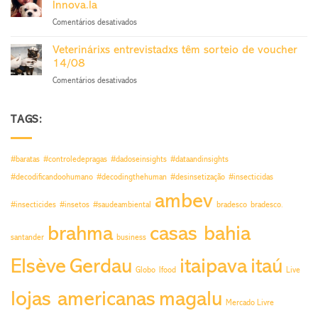
sai
Innova.la
do
27/11
em
Comentários desativados
Trabalho
Veterinária
sorteia
de
voucher
Veterinárixs entrevistadxs têm sorteio de voucher
SP
24/9
14/08
fatura
em
Comentários desativados
sorteio
Veterinárixs
por
entrevistadxs
pesquisa
têm
TAGS:
Innova.la
sorteio
de
voucher
#baratas
#controledepragas
#dadoseinsights
#dataandinsights
14/08
#decodificandoohumano
#decodingthehuman
#desinsetização
#insecticidas
ambev
#insecticides
#insetos
#saudeambiental
bradesco
bradesco.
brahma
casas bahia
santander
business
Elsève
Gerdau
itaipava
itaú
Globo
Ifood
Live
lojas americanas
magalu
Mercado Livre